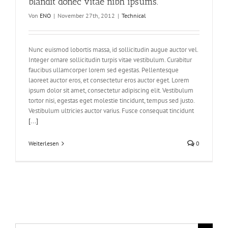
blandit donec vitae nibh ipsums.
Von
ENO
|
November 27th, 2012
|
Technical
Nunc euismod lobortis massa, id sollicitudin augue auctor vel.
Integer ornare sollicitudin turpis vitae vestibulum. Curabitur
faucibus ullamcorper lorem sed egestas. Pellentesque
laoreet auctor eros, et consectetur eros auctor eget. Lorem
ipsum dolor sit amet, consectetur adipiscing elit. Vestibulum
tortor nisi, egestas eget molestie tincidunt, tempus sed justo.
Vestibulum ultricies auctor varius. Fusce consequat tincidunt
[...]
Weiterlesen
0
Suche