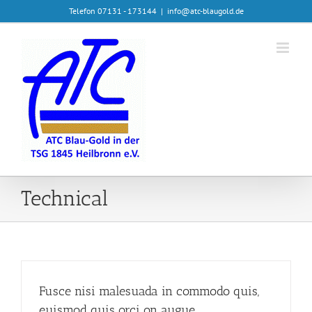
Zum
Telefon 07131 - 173144
|
info@atc-blaugold.de
Inhalt
springen
Technical
Fusce nisi malesuada in commodo quis,
euismod quis orci on augue