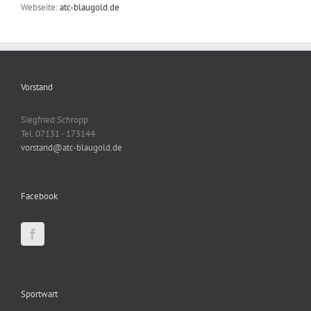
Webseite:
atc-blaugold.de
Vorstand
Siegfried Schropp
Tel. 07131 - 173144
vorstand@atc-blaugold.de
Facebook
Sportwart