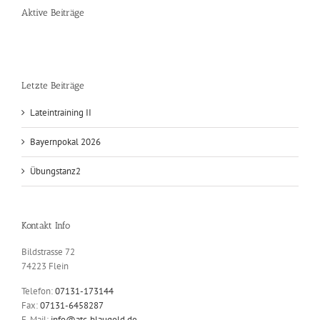
Aktive Beiträge
Letzte Beiträge
Lateintraining II
Bayernpokal 2026
Übungstanz2
Kontakt Info
Bildstrasse 72
74223 Flein
Telefon:
07131-173144
Fax:
07131-6458287
E-Mail:
info@atc-blaugold.de