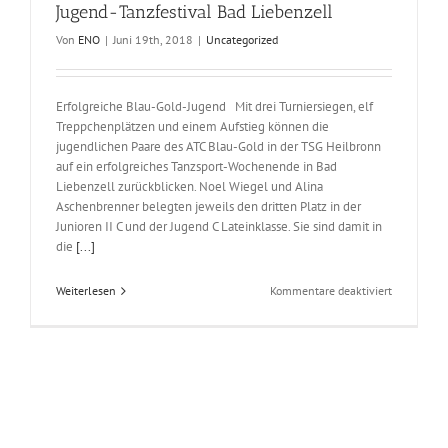
Jugend-Tanzfestival Bad Liebenzell
Von
ENO
|
Juni 19th, 2018
|
Uncategorized
Erfolgreiche Blau-Gold-Jugend Mit drei Turniersiegen, elf
Treppchenplätzen und einem Aufstieg können die
jugendlichen Paare des ATC Blau-Gold in der TSG Heilbronn
auf ein erfolgreiches Tanzsport-Wochenende in Bad
Liebenzell zurückblicken. Noel Wiegel und Alina
Aschenbrenner belegten jeweils den dritten Platz in der
Junioren II C und der Jugend C Lateinklasse. Sie sind damit in
die
[...]
für
Weiterlesen
Kommentare deaktiviert
Jugend-
Tanzfestiva
Bad
Liebenzell