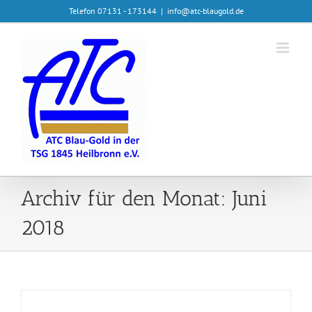
Zum
Telefon 07131 - 173144
|
info@atc-blaugold.de
Inhalt
springen
Archiv für den Monat:
Juni
2018