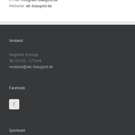
Webseite:
atc-blaugold.de
Vorstand
Siegfried Schropp
Tel. 07131 - 173144
vorstand@atc-blaugold.de
Facebook
Sportwart