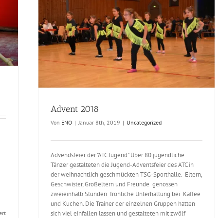
Advent 2018
Von
ENO
|
Januar 8th, 2019
|
Uncategorized
Advent 2018
Advendsfeier der "ATC Jugend" Über 80 jugendliche
Uncategorized
Tänzer gestalteten die Jugend-Adventsfeier des ATC in
der weihnachtlich geschmückten TSG-Sporthalle. Eltern,
Geschwister, Großeltern und Freunde genossen
zweieinhalb Stunden fröhliche Unterhaltung bei Kaffee
und Kuchen. Die Trainer der einzelnen Gruppen hatten
für
ert
sich viel einfallen lassen und gestalteten mit zwölf