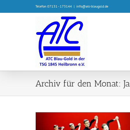
Zum
Telefon 07131 - 173144
|
info@atc-blaugold.de
Inhalt
springen
Archiv für den Monat:
J