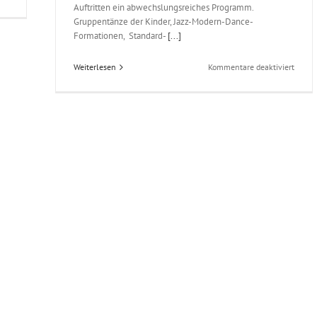
Sportlerehrung
Auftritten ein abwechslungsreiches Programm.
2018
Gruppentänze der Kinder, Jazz-Modern-Dance-
Formationen, Standard-
[...]
für
Weiterlesen
Kommentare deaktiviert
Adven
2018