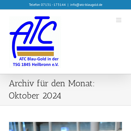
Zum
Telefon 07131 - 173144
|
info@atc-blaugold.de
Inhalt
springen
Archiv für den Monat:
Oktober 2024