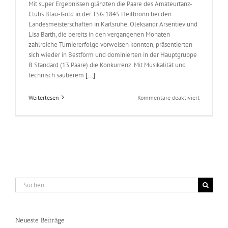
Mit super Ergebnissen glänzten die Paare des Amateurtanz-
Clubs Blau-Gold in der TSG 1845 Heilbronn bei den
Landesmeisterschaften in Karlsruhe. Oleksandr Arsentiev und
Lisa Barth, die bereits in den vergangenen Monaten
zahlreiche Turniererfolge vorweisen konnten, präsentierten
sich wieder in Bestform und dominierten in der Hauptgruppe
B Standard (13 Paare) die Konkurrenz. Mit Musikalität und
technisch sauberem
[...]
für
Weiterlesen
Kommentare deaktiviert
Landesmeisterschaften in den Standard Tänzen 2024
Landesmeis
Uncategorized
in
den
Standard
Tänzen
2024
Suche
nach:
Neueste Beiträge