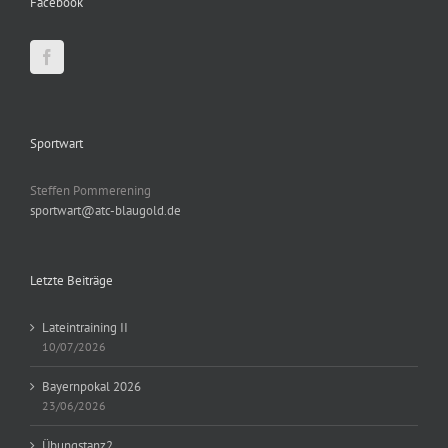
Facebook
Sportwart
Steffen Pommerening
sportwart@atc-blaugold.de
Letzte Beiträge
Lateintraining II
10/07/2026
Bayernpokal 2026
23/06/2026
Übungstanz2