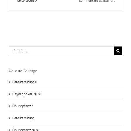
für
Weiterlesen
Kommentare deaktiviert
Silbermeda
für
Patryk
Gurtowski
und
Carmen
Metzger
Suche
nach:
Neueste Beiträge
Lateintraining II
Bayernpokal 2026
Übungstanz2
Lateintraining
Übungstanz2026