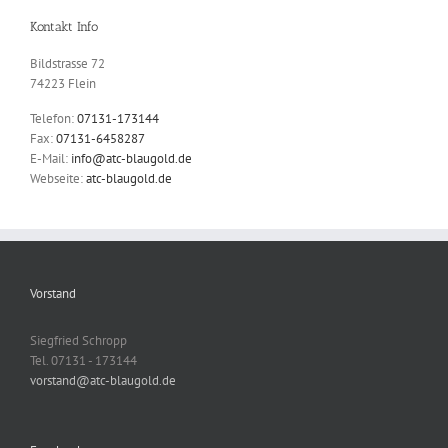
Kontakt Info
Bildstrasse 72
74223 Flein
Telefon:
07131-173144
Fax:
07131-6458287
E-Mail:
info@atc-blaugold.de
Webseite:
atc-blaugold.de
Vorstand
Siegfried Schropp
Tel. 07131 - 173144
vorstand@atc-blaugold.de