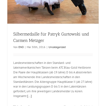
Silbermedaille für Patryk Gurtowski und
Carmen Metzger
Von
ENO
|
Mai 30th, 2016
|
Uncategorized
Landesmeisterschaften in den Standard- und
lateinamerikanischen Tänzen beim ATC Blau-Gold Heilbronn
Die Paare der Hauptklassen (ab 19 Jahre) D bis A absolvierten
am Wochenende ihre Landesmeisterschaften in den
Standardtänzen. Die Altersgruppe Hauptklasse II (ab 27 Jahre)
war in den Leistungsgruppen D bis S in den Lateintänzen
gefordert, um ihre jeweiligen Landesmeister zu küren.
Silbermedaille für Patryk Gurtowski und Carmen
Insgesamt
[...]
Metzger
Uncategorized