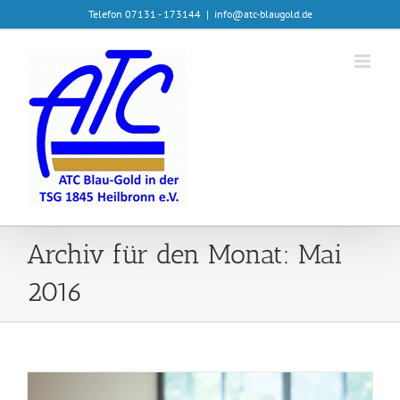
Zum
Telefon 07131 - 173144
|
info@atc-blaugold.de
Inhalt
springen
Archiv für den Monat:
Mai
2016