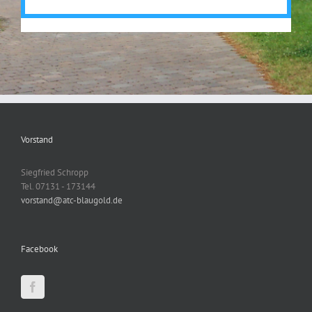
Vorstand
Siegfried Schropp
Tel. 07131 - 173144
vorstand@atc-blaugold.de
Facebook