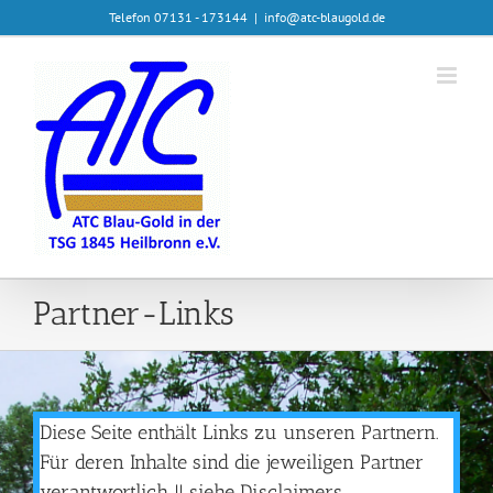
Zum
Telefon 07131 - 173144
|
info@atc-blaugold.de
Inhalt
springen
Partner-Links
Diese Seite enthält Links zu unseren Partnern.
Für deren Inhalte sind die jeweiligen Partner
verantwortlich !! siehe Disclaimers