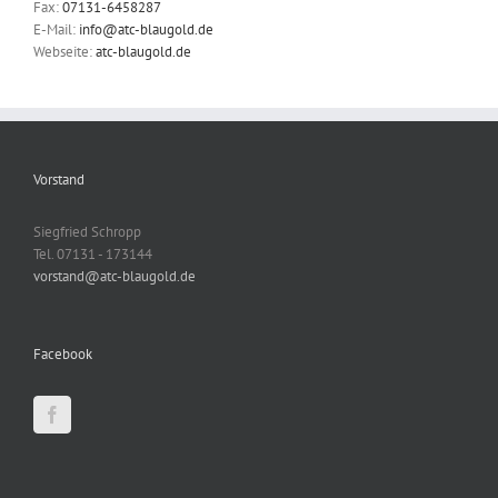
Fax:
07131-6458287
E-Mail:
info@atc-blaugold.de
Webseite:
atc-blaugold.de
Vorstand
Siegfried Schropp
Tel. 07131 - 173144
vorstand@atc-blaugold.de
Facebook