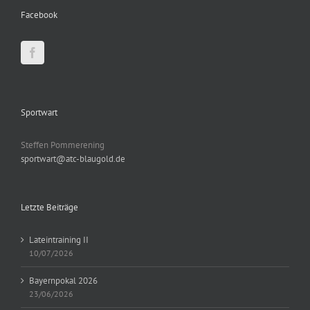
vorstand@atc-blaugold.de
Facebook
Sportwart
Steffen Pommerening
sportwart@atc-blaugold.de
Letzte Beiträge
Lateintraining II
10/07/2026