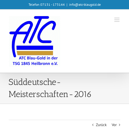
Zum
Telefon 07131 - 173144
|
info@atc-blaugold.de
Inhalt
springen
Süddeutsche-
Meisterschaften-2016
Zurück
Vor