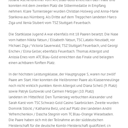
konnten mit dem zweiten Platz die Silbermedaille in Empfang
nehmen. Klare Turniersieger wurden Christian Holweg und Anna-Marie
Starikova aus Nürnberg. Als Dritte auf dem Treppchen landeten Marco
Ziga und Xenia Stubert vom TSZ Stuttgart-Feuerbach.
Die Startklasse Jugend A war ebenfalls mit 18 Paaren besetzt. Die Nase
vorn hatten Nikita Yatsun / Elisabeth Yatsun, TSC Latatio Neustadt, vor
Michael Ziga / Victoria Sauerwald, TSZ Stuttgart Feuerbach, und Georgi
Enchev / Elina Geller, ebenfalls Feuerbach. Thomas Altergot und
Anissia Enes vom ATC Blau-Gold erreichten das Finale und belegten
einen achtbaren fünften Platz.
In der höchsten Leistungsklasse, der Hauptgruppe S, waren nur zwölf
Paare am Start. Hier konnten die Heilbronner Paare als Klassenneulinge
noch nicht wirklich punkten. Kevin Altergot und Diana Schell (9. Platz)
sowie Patryk Gurtowski und Carmen Metzger (10. Platz)
landeten im Mittelfeld. Den Turniersieg verbuchten Alexander und
Sarah Karst vom TSC Schwarz-Gold Casino Saarbrücken. Zweite wurden
Dominik Stöckl / Katharina Belz, und auf Platz drei landeten Andrii
Yefremchenkov / Dascha Stegnin vom TC Blau-Orange Wiesebaden.
Die Paare haben sich mit der Teilnahme an der süddeutschen
Meisterschaft für die deutsche Kombi-Meisterschaft qualifiziert. cn