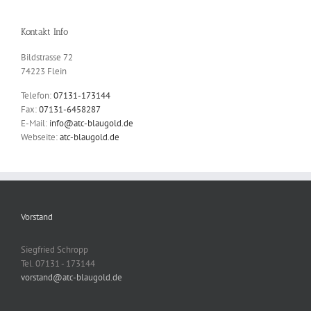
Übungstanz2
Kontakt Info
Bildstrasse 72
74223 Flein
Telefon:
07131-173144
Fax:
07131-6458287
E-Mail:
info@atc-blaugold.de
Webseite:
atc-blaugold.de
Vorstand
Siegfried Schropp
Tel. 07131 - 173144