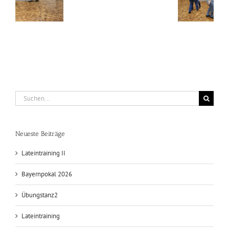
raining
Übungstanz2026
Suche
nach:
Lateintraining I
Neueste Beiträge
Lateintraining II
Bayernpokal 2026
Übungstanz2