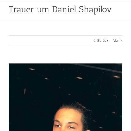
Zum
Trauer um Daniel Shapilov
Inhalt
springen
Zurück
Vor
Zeige
grösseres
Bild