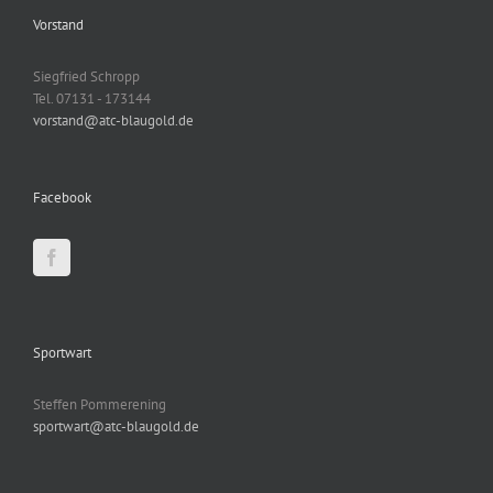
E-Mail:
info@atc-blaugold.de
Webseite:
atc-blaugold.de
Vorstand
Siegfried Schropp
Tel. 07131 - 173144
vorstand@atc-blaugold.de
Facebook
Sportwart