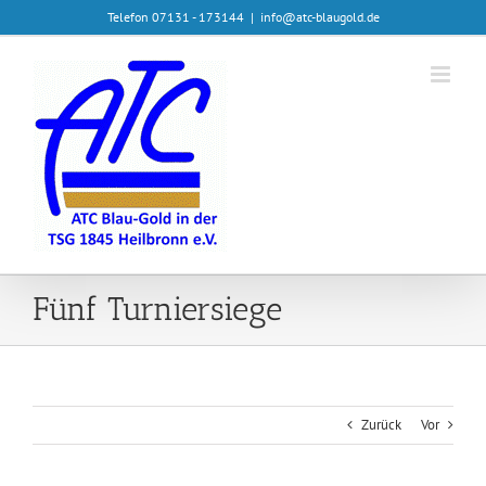
Zum
Telefon 07131 - 173144
|
info@atc-blaugold.de
Inhalt
springen
Fünf Turniersiege
Zurück
Vor