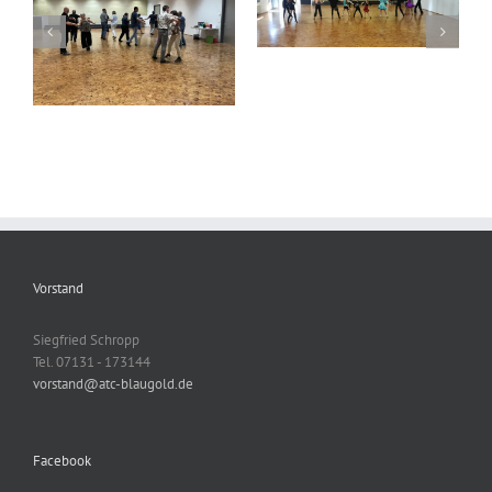
Lateintraining
Übungstanz2
Vorstand
Siegfried Schropp
Tel. 07131 - 173144
vorstand@atc-blaugold.de
Facebook