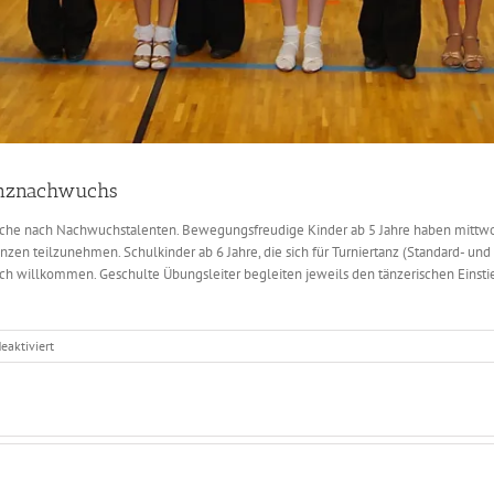
anznachwuchs
Suche nach Nachwuchstalenten. Bewegungsfreudige Kinder ab 5 Jahre haben mittwoc
zen teilzunehmen. Schulkinder ab 6 Jahre, die sich für Turniertanz (Standard- und La
ch willkommen. Geschulte Übungsleiter begleiten jeweils den tänzerischen Einsti
für
aktiviert
Amateur-
Tanz-
Club
Blau-
Gold
sucht
Tanznachwuchs