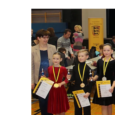
Zeige
grösseres
Bild