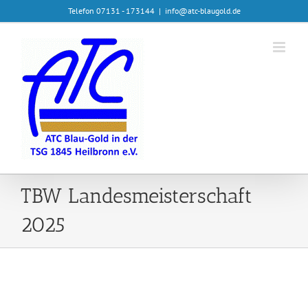
Zum
Telefon 07131 - 173144
|
info@atc-blaugold.de
Inhalt
springen
TBW Landesmeisterschaft
2025