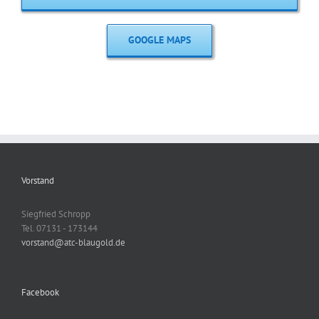
GOOGLE MAPS
Vorstand
Siegfried Schropp
Tel. 07131 - 173144
vorstand@atc-blaugold.de
Facebook