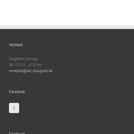
Vorstand
Siegfried Schropp
Tel. 07131 - 173144
vorstand@atc-blaugold.de
Facebook
Sportwart