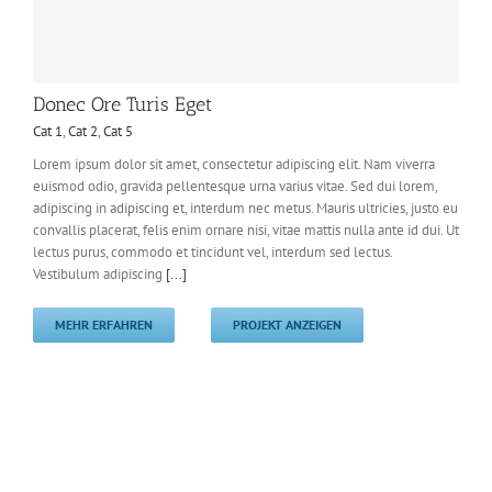
Donec Ore Turis Eget
Cat 1
,
Cat 2
,
Cat 5
Lorem ipsum dolor sit amet, consectetur adipiscing elit. Nam viverra
Donec Ore Turis Eget
euismod odio, gravida pellentesque urna varius vitae. Sed dui lorem,
Cat 1
Cat 2
Cat 5
adipiscing in adipiscing et, interdum nec metus. Mauris ultricies, justo eu
convallis placerat, felis enim ornare nisi, vitae mattis nulla ante id dui. Ut
lectus purus, commodo et tincidunt vel, interdum sed lectus.
Vestibulum adipiscing
[...]
MEHR ERFAHREN
PROJEKT ANZEIGEN