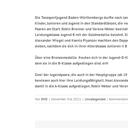
Die Tanzsportjugend Baden-Württembergs durfte nach lan
Kinder, Junioren und Jugend in den Standardtänzen, die 
Paaren am Start. Robin Brenner und Verena Weber beeindr
Leistungsklasse Jugend B mit der Goldmedaille belohnt. Si
Alexander Wiegel und Ksenia Piyanzov machten den Doppeler
sieben, nachdem sie sich in ihrer Altersklasse Junioren II 
Über eine Bronzemedaille freuten sich in der Jugend-D-Kla
dem sie in die B-Klasse aufgestiegen sind. erH
Zwei der Jugendpaare, die auch in der Hauptgruppe (ab 19
bewiesen auch hier ihre Leistungsfähigkeit. Noel Alexand
damit in die A-Klasse aufgestiegen. Robin Weber und Veren
Von
ENO
|
November 3rd, 2021
|
Uncategorized
|
Kommentare 