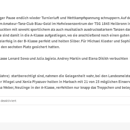
ger Pause endlich wieder Turnierluft und Wettkampfspannung schnuppern. Auf 
vom Amateur-Tanz-Club Blau-Gold im Hofwiesenzentrum der TSG 1845 Heilbronn i
uckten mit sowohl sportlichem als auch musikalisch ausdrucksstarkem Tanzen d
e sind damit in die A-Klasse aufgestiegen, wo sie anschließend noch einen guten
folg in der B-Klasse perfekt und holten Silber. Für Michael Kloster und Sophie C
B den sechsten Platz gesichert hatten.
sse Lenard Sowa und Julia Jagielo. Andrey Markin und Elena Dikikh verbuchten in 
 Jahre) startberechtigt sind, nahmen die Gelegenheit wahr, bei den Landesmeist
er Wiegel und Xenia Piyazuov holten in Marbach mit 21 von 25 möglichen Einser
a Weber, Neulinge in der A-Klasse, verfehlten nur knapp das Treppchen und beleg
für
deaktiviert
LM_Standard_2021