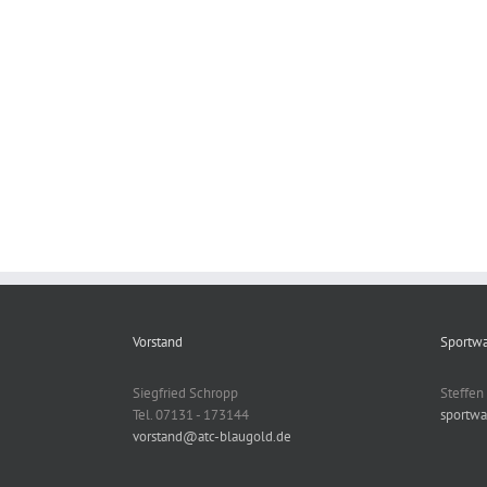
Vorstand
Sportwa
Siegfried Schropp
Steffe
Tel. 07131 - 173144
sportwa
Bayernpokal 2026
vorstand@atc-blaugold.de
Facebook