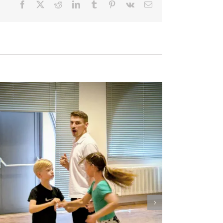
Facebook
X
Reddit
LinkedIn
Tumblr
Pinterest
Vk
E-
Mail
Lateintraining