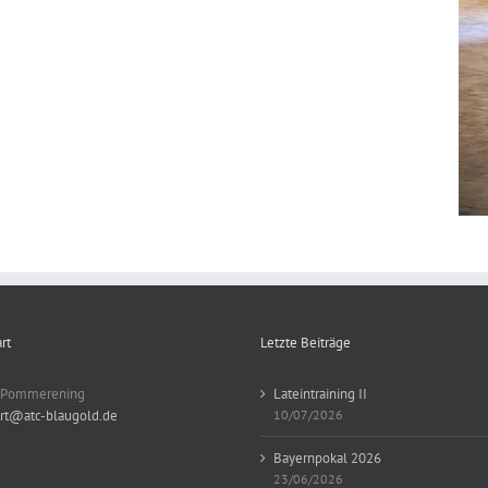
Übungstanz2
rt
Letzte Beiträge
n Pommerening
Lateintraining II
rt@atc-blaugold.de
10/07/2026
Bayernpokal 2026
23/06/2026
Übungstanz2
10/06/2026