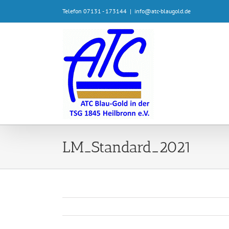
Zum
Telefon 07131 - 173144
|
info@atc-blaugold.de
Inhalt
springen
LM_Standard_2021