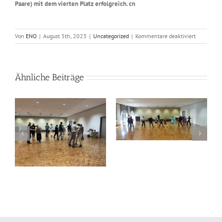
Paare) mit dem vierten Platz erfolgreich. cn
für
Von
ENO
|
August 5th, 2023
|
Uncategorized
|
Kommentare deaktiviert
Finalplätz
für
ATC-
Paare
Ähnliche Beiträge
Lateintraining
Übungstanz2