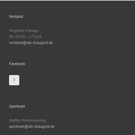
Vorstand
Siegfried Schropp
Tel. 07131 - 173144
vorstand@atc-blaugold.de
Facebook
Sportwart
Steffen Pommerening
sportwart@atc-blaugold.de