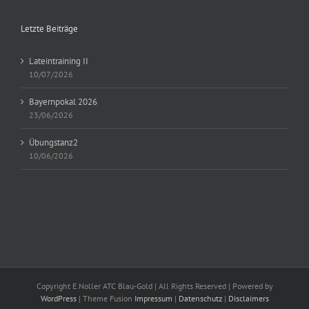
Letzte Beiträge
Lateintraining II
10/07/2026
Bayernpokal 2026
23/06/2026
Übungstanz2
10/06/2026
Copyright E.Noller ATC Blau-Gold | All Rights Reserved | Powered by
WordPress
| Theme Fusion
Impressum
|
Datenschutz
|
Disclaimers