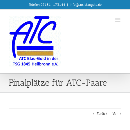
Zum
Telefon 07131 - 173144
|
info@atc-blaugold.de
Inhalt
springen
Finalplätze für ATC-Paare
Zurück
Vor