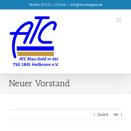
Zum
Telefon 07131 - 173144
|
info@atc-blaugold.de
Inhalt
springen
Neuer Vorstand
Zurück
Vor