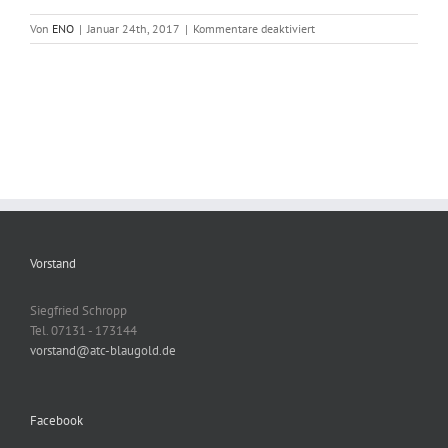
für
Von
ENO
|
Januar 24th, 2017
|
Kommentare deaktiviert
Neuer
Vorstand
Vorstand
Siegfried Schropp
Tel. 07131 - 173144
vorstand@atc-blaugold.de
Facebook