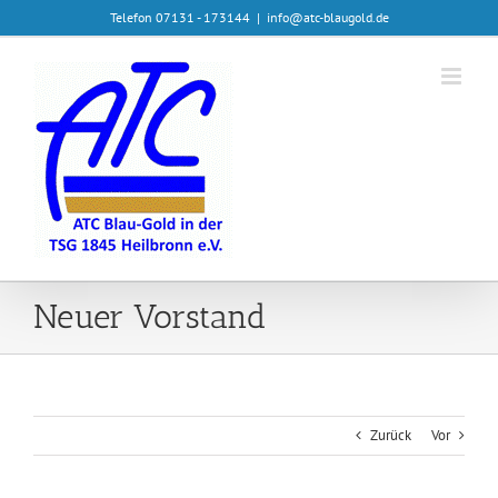
Zum
Telefon 07131 - 173144
|
info@atc-blaugold.de
Inhalt
springen
Neuer Vorstand
Zurück
Vor